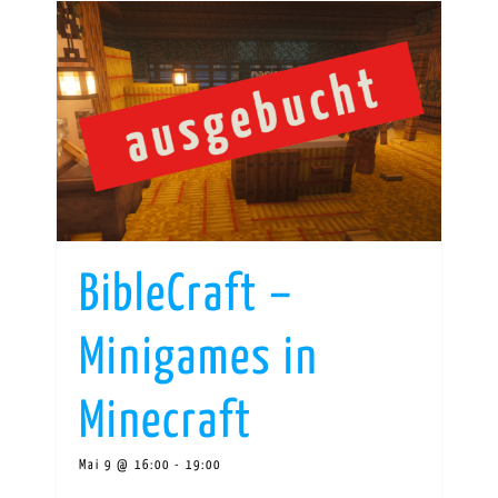
BibleCraft –
Minigames in
Minecraft
Mai 9 @ 16:00
-
19:00